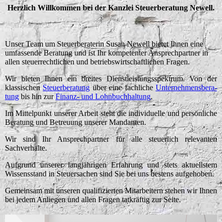
Herzlich Willkommen bei der Kanzlei Steuerberatung Newell.
Unser Team um Steuerberaterin Susan Newell bietet Ihnen eine
umfassende Beratung und ist Ihr kompetenter Ansprechpartner in
allen steuerrechtlichen und be­tri­eb­s­wirtschaftlichen Fragen.
Wir bieten Ihnen ein breites Dienstleistungsspektrum. Von der
klassischen
Steuerberatung
über eine fachliche
Un­ter­neh­men­s­be­ra­
tung
bis hin zur
Finanz- und Lohnbuchhaltung
.
Im Mittelpunkt unserer Arbeit steht die individuelle und persönliche
Beratung und Betreuung unserer Mandanten.
Wir sind Ihr Ansprechpartner für alle steuerlich relevanten
Sachverhalte.
Aufgrund unserer langjährigen Erfahrung und stets aktuellstem
Wissensstand in Steuersachen sind Sie bei uns bestens aufgehoben.
Gemeinsam mit unseren qualifizierten Mitarbeitern stehen wir Ihnen
bei jedem Anliegen und allen Fragen tatkräftig zur Seite.