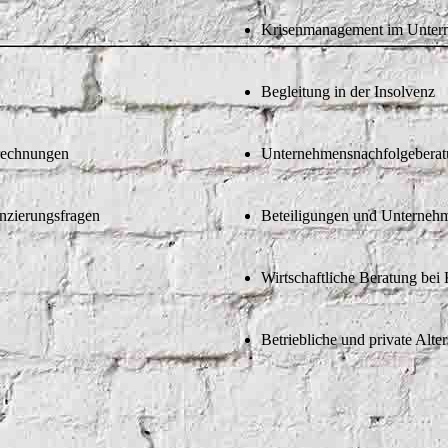
Krisenmanagement im Unte
Begleitung in der Insolvenz
srechnungen
Unternehmensnachfolgebera
anzierungsfragen
Beteiligungen und Unterne
Wirtschaftliche Beratung be
Betriebliche und private Alte