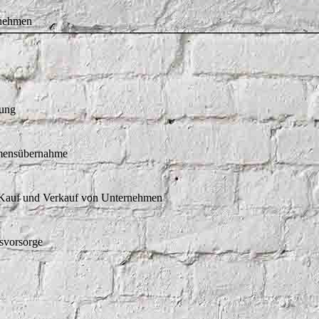
rnehmen
tung
hmensübernahme
i Kauf und Verkauf von Unternehmen
rsvorsorge