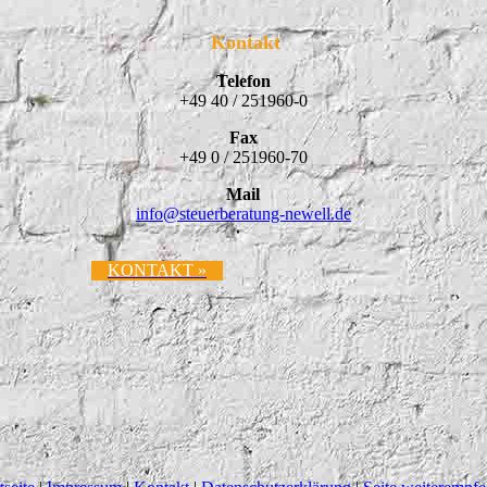
Kontakt
Telefon
+49 40 / 251960-0
Fax
+49 0 / 251960-70
Mail
info@
steuerberatung-newell.de
KONTAKT »